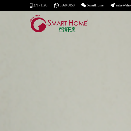
27171196
5560 6050
SmartHome
sales@sho