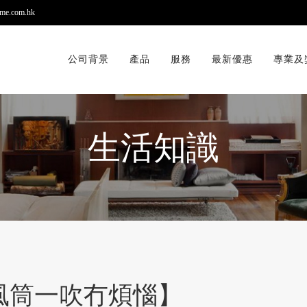
me.com.hk
公司背景
產品
服務
最新優惠
專業及
生活知識
風筒一吹冇煩惱】