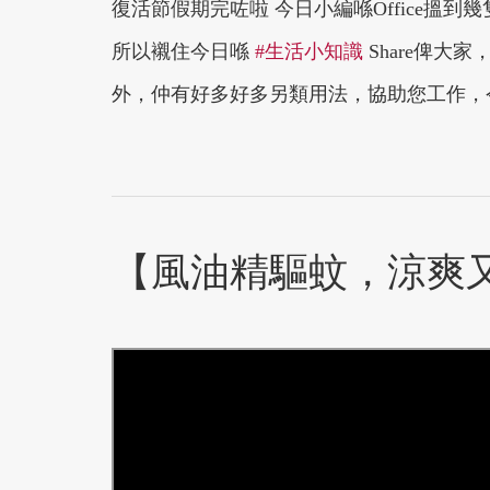
復活節假期完咗啦 今日小編喺Office搵
所以襯住今日喺
#生活小知識
Share俾大
外，仲有好多好多另類用法，協助您工作，
【風油精驅蚊，涼爽