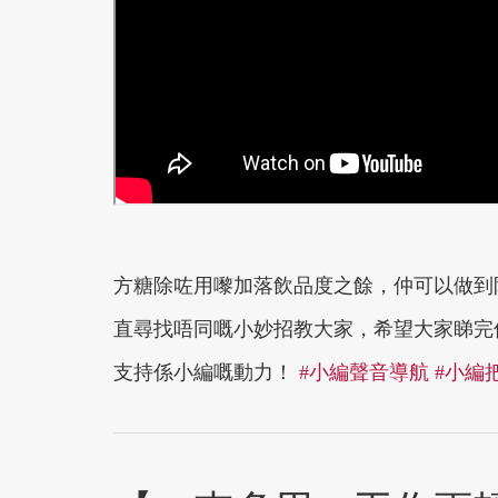
方糖除咗用嚟加落飲品度之餘，仲可以做到
直尋找唔同嘅小妙招教大家，希望大家睇完俾個
支持係小編嘅動力！
#小編聲音導航
#小編