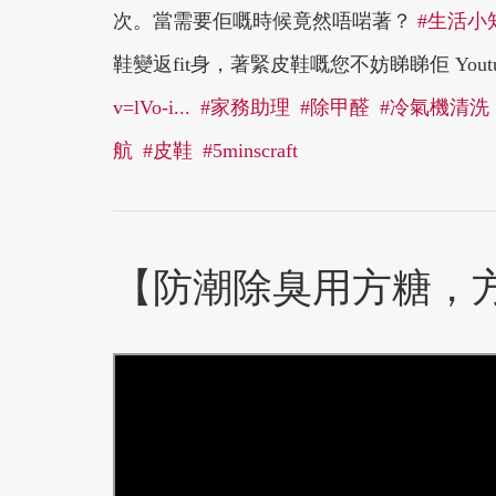
次。當需要佢嘅時候竟然唔啱著？
#生活小
鞋變返fit身，著緊皮鞋嘅您不妨睇睇佢 Youtu
v=lVo-i...
#家務助理
#除甲醛
#冷氣機清洗
航
#皮鞋
#5minscraft
【防潮除臭用方糖，