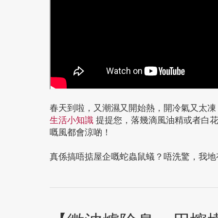
春天到啦，又潮濕又開始熱，開冷氣又太凍
生活小知識
提提您，落幾滴風油精或者白花
嘅風都會涼啲！
真係搞唔掂屋企嘅蛇蟲鼠蟻？唔洗驚，我地