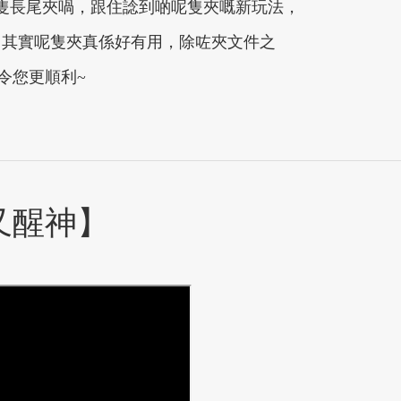
到幾隻長尾夾喎，跟住諗到啲呢隻夾嘅新玩法，
家，其實呢隻夾真係好有用，除咗夾文件之
令您更順利~
又醒神】