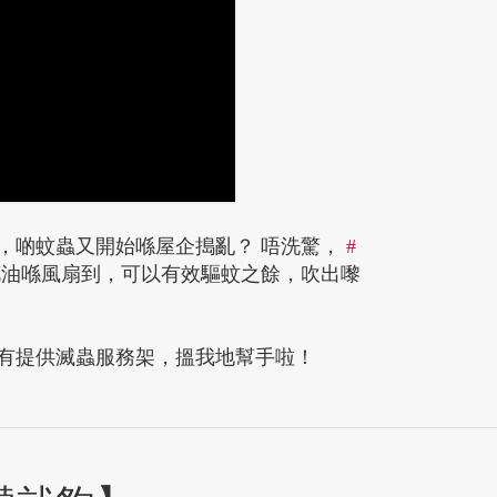
，啲蚊蟲又開始喺屋企搗亂？ 唔洗驚，
#
油喺風扇到，可以有效驅蚊之餘，吹出嚟
有提供滅蟲服務架，搵我地幫手啦！