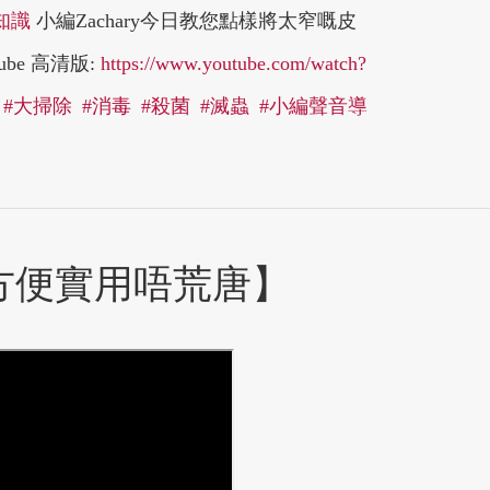
知識
小編Zachary今日教您點樣將太窄嘅皮
be 高清版:
https://www.youtube.com/watch?
#大掃除
#消毒
#殺菌
#滅蟲
#小編聲音導
方便實用唔荒唐】