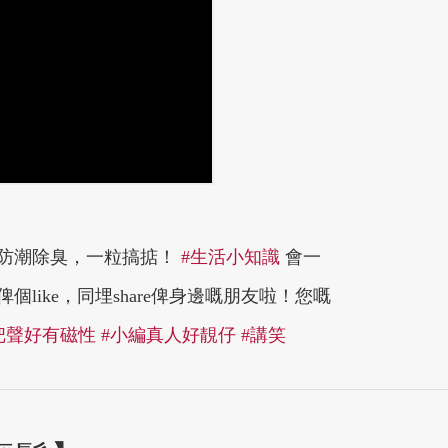
防潮除臭，一粒搞掂！
#生活小知識
會一
like，同埋share俾身邊嘅朋友啦！您嘅
把聲好有磁性
#小編真人好靚仔
#講笑