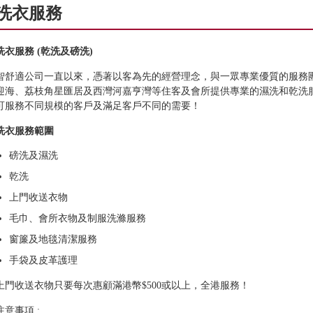
洗衣服務
洗衣服務 (乾洗及磅洗)
智舒適公司一直以來，憑著以客為先的經營理念，與一眾專業優質的服務
迎海、荔枝角星匯居及西灣河嘉亨灣等住客及會所提供專業的濕洗和乾洗
可服務不同規模的客戶及滿足客戶不同的需要！
洗衣服務範圍
磅洗及濕洗
乾洗
上門收送衣物
毛巾、會所衣物及制服洗滌服務
窗簾及地毯清潔服務
手袋及皮革護理
上門收送衣物只要每次惠顧滿港幣$500或以上，全港服務！
注意事項 :