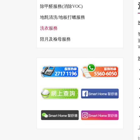
除甲醛服務(消除VOC)
地氈清洗/地板打蠟服務
洗衣服務
陪月及褓母服務