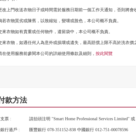
更改上門收送衣物日子或時間需於服務日期前一個工作天通知，否則將會收
倘若衣物質劣或陳舊，以致縮短，變壞或脫色，本公司概不負責。
交來衣物如有貴重或任何物件，遺留袋中，本公司概不負責。
交來衣物，如遇任何人為意外或損壞或遺失，最高賠償上限不高於洗衣價
請在使用服務前參閱本公司的詳細使用條款及細則，
按此閱覽
付款方法
支票 :
請抬頭注明 "Smart Home Professional Services Li
銀行過戶 :
匯豐銀行 078-351152-838 中國銀行 012-751-00078596