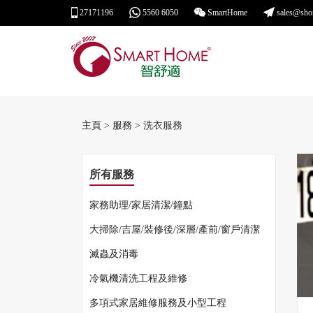
27171196
5560 6050
SmartHome
sales@sho
主頁
>
服務
> 洗衣服務
所有服務
家務助理/家居清潔/鐘點
大掃除/吉屋/裝修後/深層/產前/窗戶清潔
滅蟲及消毒
冷氣機清洗工程及維修
多項式家居維修服務及小型工程