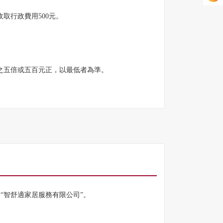
取行政費用500元。
之五倍或五百元正，以最低者為準。
mited" 或 “智舒適家居服務有限公司”。