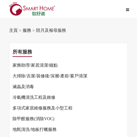
Toggle
navigat
主頁
>
服務
> 陪月及褓母服務
所有服務
家務助理/家居清潔/鐘點
大掃除/吉屋/裝修後/深層/產前/窗戶清潔
滅蟲及消毒
冷氣機清洗工程及維修
多項式家居維修服務及小型工程
除甲醛服務(消除VOC)
地氈清洗/地板打蠟服務