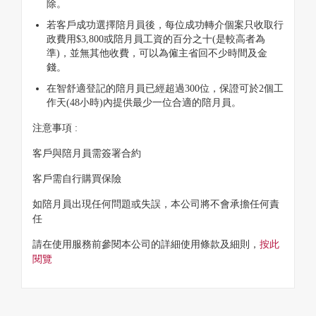
除。
若客戶成功選擇陪月員後，每位成功轉介個案只收取行
政費用$3,800或陪月員工資的百分之十(是較高者為
準)，並無其他收費，可以為僱主省回不少時間及金
錢。
在智舒適登記的陪月員已經超過300位，保證可於2個工
作天(48小時)內提供最少一位合適的陪月員。
注意事項 :
客戶與陪月員需簽署合約
客戶需自行購買保險
如陪月員出現任何問題或失誤，本公司將不會承擔任何責
任
請在使用服務前參閱本公司的詳細使用條款及細則，
按此
閱覽