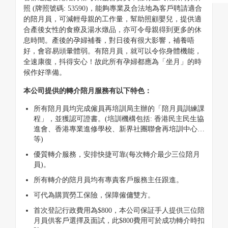
照 (牌照號碼: 53590)，能夠專業及合法地為客戶聘請適合
的陪月員，可減輕母親的工作量，幫助照顧嬰兒，提供適
合產後女性的食療及湯水燉品，亦可令母親得到更多的休
息時間。產後的孕婦補養，對日後有很大影響，補養唔
好，會容易頭暈體弱。有陪月員，就可以令你身體機能，
全速康復，抖得安心！故此所有孕婦都應為「坐月」的時
候作好準備。
本公司提供的轉介陪月服務有以下特色：
所有陪月員均完成僱員再培訓局主辦的「陪月員訓練課
程」，並獲認可證書。(培訓機構包括: 香港民主民生協
進會、香港專業進修學校、新界社團聯會再培訓中心…
等)
優質轉介服務，安排快捷可靠(每次轉介最少三位陪月
員)。
所有轉介的陪月員均有專責客戶服務主任跟進。
可代為購買勞工保險，保障僱傭雙方。
首次登記行政費用為$800，本公司保証手人提供三位陪
月員供客戶選擇及面試，此$800費用可於成功轉介時扣