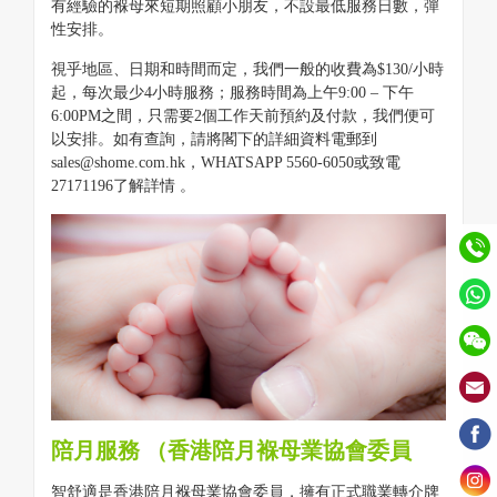
有經驗的褓母來短期照顧小朋友，不設最低服務日數，彈
性安排。
視乎地區、日期和時間而定，我們一般的收費為$130/小時
起，每次最少4小時服務；服務時間為上午9:00 – 下午
6:00PM之間，只需要2個工作天前預約及付款，我們便可
以安排。如有查詢，請將閣下的詳細資料電郵到
sales@shome.com.hk，WHATSAPP 5560-6050或致電
27171196了解詳情 。
陪月服務 （香港陪月褓母業協會委員
智舒適是香港陪月褓母業協會委員，擁有正式職業轉介牌