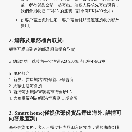
後，所有貨品全部一起寄出。如客人要求先寄出現貨，
我們會另收取 HK$25 的運費（訂單滿HK$400除外）
如客戶需送貨到住宅，客戶需自付順豐速運所收的額外
費用。
2. 總部及服務櫃台取貨:
顧客可親自到達總部及服務櫃台取貨
a. 總部地址: 荔枝角長沙灣道928-930號時代中心902室
b. 服務櫃台
1. 新界西貢康城路1號領都L5領會所
2. 馬鞍山迎海會所
3. 西灣河太康街38號嘉亨灣會所L5
4. 大角咀福利街8號港灣豪庭 1 期會所
3. Smart home(僅提供部份貨品寄出海外, 詳情可
向客服查詢)
海外寄貨服務，客人只需要把產品加入購物車，選擇郵寄到其