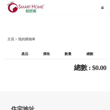
Toggle
navigat
主頁 > 我的購物車
產品
價格
數量
總數
總數 : $
0
.00
住宅地址