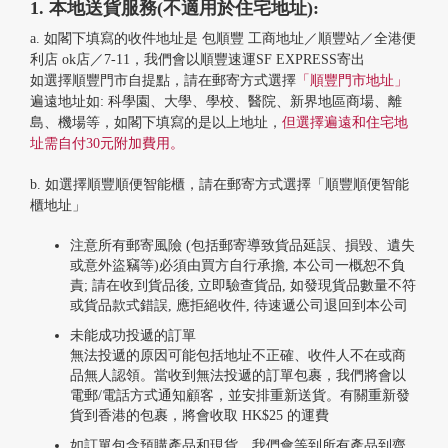
1. 本地送貨服務(不適用於住宅地址):
a. 如閣下填寫的收件地址是 包順豐 工商地址／順豐站／全港便
利店 ok店／7-11，我們會以順豐速運SF EXPRESS寄出
如選擇順豐門市自提點，請在郵寄方式選擇
「順豐門市地址」
遍遠地址如: 科學園、大學、學校、醫院、新界地區商場、離
島、機場等，如閣下填寫的是以上地址，
但選擇遍遠和住宅地
址需自付30元附加費用。
b. 如選擇順豐順便智能櫃，請在郵寄方式選擇「順豐順便智能
櫃地址」
注意所有郵寄風險 (包括郵寄導致貨品延誤、損毀、遺失
或意外盜竊等)必須由買方自行承擔, 本公司一概恕不負
責; 請在收到貨品後, 立即驗查貨品, 如發現貨品數量不符
或貨品款式錯誤, 應拒絕收件, 待速遞公司退回到本公司
未能成功投遞的訂單
無法投遞的原因可能包括地址不正確、收件人不在或商
品無人認領。當收到無法投遞的訂單包裹，我們將會以
電郵/電話方式通知顧客，並安排重新送貨。有關重新發
貨到香港的包裹，將會收取 HK$25 的運費
如訂單包含預購產品和現貨，我們會等到所有產品到齊