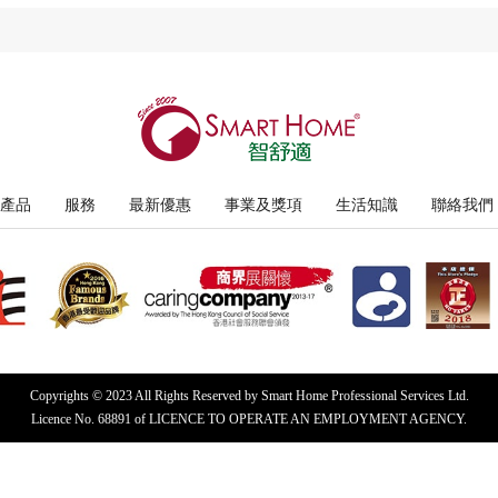
產品
服務
最新優惠
事業及獎項
生活知識
聯絡我們
Copyrights © 2023 All Rights Reserved by Smart Home Professional Services Ltd.
Licence No. 68891 of LICENCE TO OPERATE AN EMPLOYMENT AGENCY.