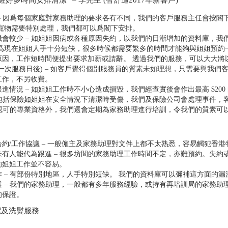
好多時間安排清潔” – 李先生 (智舒適2017年新客戶)
– 因爲每個家庭對家務助理的要求各有不同，我們的客戶服務主任會按閣
中寵物需要特別處理，我們都可以爲閣下安排。
會較少 – 如姐姐因病或各種原因失約，以我們的日漸增加的資料庫，我
因爲現在姐姐人手十分短缺，很多時候都需要繁多的時間才能夠與姐姐預約
原因，工作短時間便提出要求加薪或請辭。 透過我們的服務，可以大大將
一次服務日後) – 如客戶覺得個別服務員的質素未如理想，只需要與我們
工作，不另收費。
進情況 – 如姐姐工作時不小心造成損毀，我們經查實後會作出最高 $200
已包括保險如姐姐在安全情況下清潔時受傷，我們及保險公司會處理事件，
府認可的專業資格外，我們還會定期為家務助理進行培訓，令我們的質素可
約/工作協議 – 一般僱主及家務助理對文件上都不太熟悉，容易觸犯香
有人能代為跟進 – 很多坊間的家務助理工作時間不定，亦難預約。失約
的姐姐工作並不容易。
 – 有部份特別地區，人手特別短缺。 我們的資料庫可以彌補這方面的漏
 – 我們的家務助理，一般都有多年服務經驗，或持有再培訓局的家務助
的保證。
潔及洗熨服務