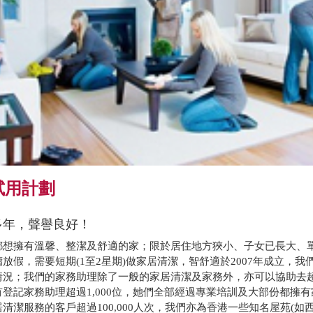
試用計劃
多年，聲譽良好！
都想擁有溫馨、整潔及舒適的家；限於居住地方狹小、子女已長大、
放假，需要短期(1至2星期)做家居清潔，智舒適於2007年成立，
情況；我們的家務助理除了一般的家居清潔及家務外，亦可以協助去
登記家務助理超過1,000位，她們全部經過專業培訓及大部份都擁
清潔服務的客戶超過100,000人次，我們亦為香港一些知名屋苑(如