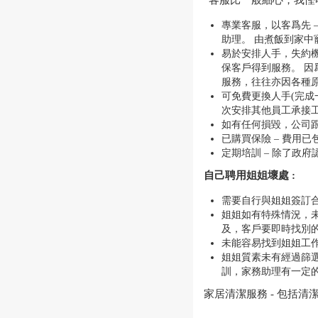
“客服比一般細心，我慳咗
專業客服，以客爲先 
助理。 由煮飯到家
易於安排人手，失約機
保客戶得到服務。 
服務，往往亦因各種
可免費更換人手(完成
次安排其他員工承接
如有任何損毀，公司跟
已購買保險 – 費用
定期培訓 – 除了政
自己聘用姐姐壞處 :
需要自行與姐姐簽訂合
姐姐如有特殊情況，未
及，客戶要即時找別
未能容易找到姐姐工作
姐姐質素未有經過篩選
訓，家務助理有一定
家居清潔服務 - 包括清