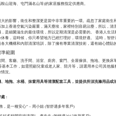
馬鞍山迎海、屯門滿名山等)的家居服務指定供應商。
很大的影響，衛生和整潔更是當中非常重要的一環。疏忽了家庭衛生
再加上香港空氣污染嚴重，滿天塵埃，家裡特別容易沾塵，所以，清潔
濕，是細菌滋生的最佳環境，所以定期清潔是必需要的。 香港人生活
心休養，這時候，你只希望地方已經打理好，環境舒適。 這時，智舒
過各大機構和內部清潔培訓，除了擁有專業清潔技術，還有細心體貼
標準範圍
房間、客廳、洗手間、浴室、廚房、窗門、全屋傢俱、拖地、更換床
) 等基本工作，如需照顧兒童或老人家、陪月等，請選用本公司其他
除情況。
機、地拖、水桶、抹窗用具等清潔配套工具，並提供所須洗滌用品或
處 :
，是一種安心” – 周小姐 (智舒適多年客戶)