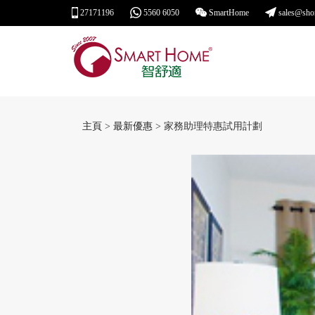
27171196
5560 6050
SmartHome
sales@sho
主頁
>
最新優惠
> 家務助理特惠試用計劃