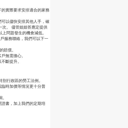
下的實際要求安排適合的家務
們可以儘快安排其他人手，確
一次。 儘管姐姐答應定提供
以上問題發生的機會減低。
客戶服務聯絡，我們可以下一
 的賠償。
客戶無需擔心。
以不斷提升。
港特別行政區的勞工法例。
或臨時加價等情況更十分普
洞。
理證書，加上我們的定期培