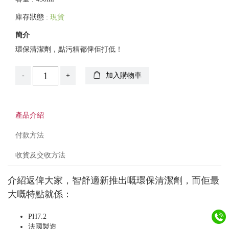
庫存狀態 :
現貨
簡介
環保清潔劑，點污糟都俾佢打低！
-
+
加入購物車
產品介紹
付款方法
收貨及交收方法
介紹返俾大家，智舒適新推出嘅環保清潔劑，而佢最
大嘅特點就係：
PH7.2
法國製造