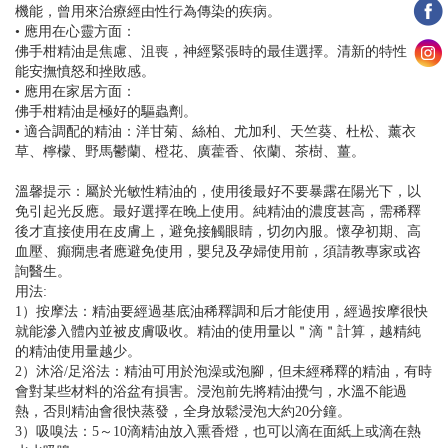
機能，曾用來治療經由性行為傳染的疾病。
• 應用在心靈方面：
佛手柑精油是焦慮、沮喪，神經緊張時的最佳選擇。清新的特性，
能安撫憤怒和挫敗感。
• 應用在家居方面：
佛手柑精油是極好的驅蟲劑。
• 適合調配的精油：洋甘菊、絲柏、尤加利、天竺葵、杜松、薰衣
草、檸檬、野馬鬱蘭、橙花、廣藿香、依蘭、茶樹、薑。
溫馨提示：屬於光敏性精油的，使用後最好不要暴露在陽光下，以
免引起光反應。最好選擇在晚上使用。純精油的濃度甚高，需稀釋
後才直接使用在皮膚上，避免接觸眼睛，切勿內服。懷孕初期、高
血壓、癲癇患者應避免使用，嬰兒及孕婦使用前，須請教專家或咨
詢醫生。
用法:
1）按摩法：精油要經過基底油稀釋調和后才能使用，經過按摩很快
就能滲入體內並被皮膚吸收。精油的使用量以＂滴＂計算，越精純
的精油使用量越少。
2）沐浴/足浴法：精油可用於泡澡或泡腳，但未經稀釋的精油，有時
會對某些材料的浴盆有損害。浸泡前先將精油攪勻，水溫不能過
熱，否則精油會很快蒸發，全身放鬆浸泡大約20分鐘。
3）吸嗅法：5～10滴精油放入熏香燈，也可以滴在面紙上或滴在熱