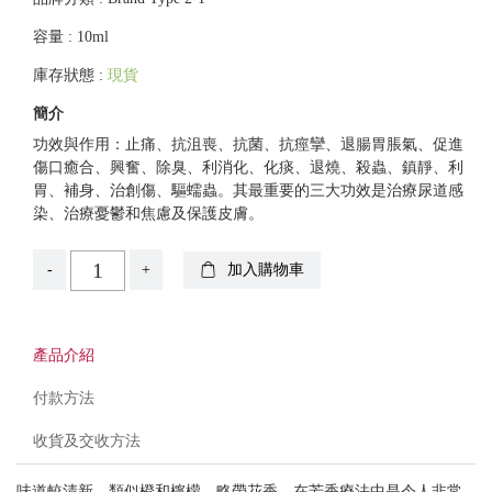
容量 : 10ml
庫存狀態 :
現貨
簡介
功效與作用：止痛、抗沮喪、抗菌、抗痙攣、退腸胃脹氣、促進
傷口癒合、興奮、除臭、利消化、化痰、退燒、殺蟲、鎮靜、利
胃、補身、治創傷、驅蠕蟲。其最重要的三大功效是治療尿道感
染、治療憂鬱和焦慮及保護皮膚。
-
+
加入購物車
產品介紹
付款方法
收貨及交收方法
味道較清新，類似橙和檸檬，略帶花香。在芳香療法中是令人非常