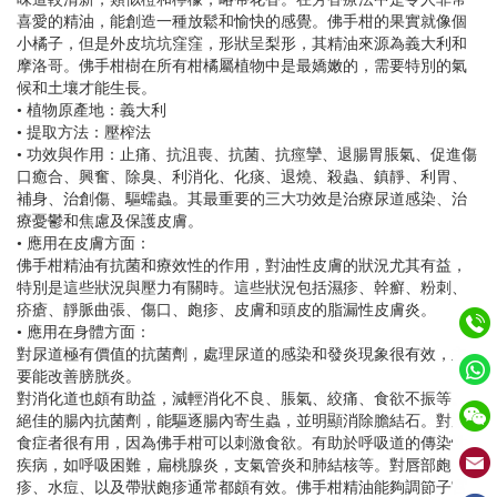
喜愛的精油，能創造一種放鬆和愉快的感覺。佛手柑的果實就像個
小橘子，但是外皮坑坑窪窪，形狀呈梨形，其精油來源為義大利和
摩洛哥。佛手柑樹在所有柑橘屬植物中是最嬌嫩的，需要特別的氣
候和土壤才能生長。
• 植物原產地：義大利
• 提取方法：壓榨法
• 功效與作用：止痛、抗沮喪、抗菌、抗痙攣、退腸胃脹氣、促進傷
口癒合、興奮、除臭、利消化、化痰、退燒、殺蟲、鎮靜、利胃、
補身、治創傷、驅蠕蟲。其最重要的三大功效是治療尿道感染、治
療憂鬱和焦慮及保護皮膚。
• 應用在皮膚方面：
佛手柑精油有抗菌和療效性的作用，對油性皮膚的狀況尤其有益，
特別是這些狀況與壓力有關時。這些狀況包括濕疹、幹癬、粉刺、
疥瘡、靜脈曲張、傷口、皰疹、皮膚和頭皮的脂漏性皮膚炎。
• 應用在身體方面：
對尿道極有價值的抗菌劑，處理尿道的感染和發炎現象很有效，主
要能改善膀胱炎。
對消化道也頗有助益，減輕消化不良、脹氣、絞痛、食欲不振等。
絕佳的腸內抗菌劑，能驅逐腸內寄生蟲，並明顯消除膽結石。對厭
食症者很有用，因為佛手柑可以刺激食欲。有助於呼吸道的傳染性
疾病，如呼吸困難，扁桃腺炎，支氣管炎和肺結核等。對唇部皰
疹、水痘、以及帶狀皰疹通常都頗有效。佛手柑精油能夠調節子宮