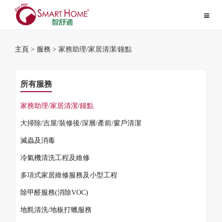
Toggle
navigat
主頁
>
服務
> 家務助理/家居清潔/鐘點
所有服務
家務助理/家居清潔/鐘點
大掃除/吉屋/裝修後/深層/產前/窗戶清潔
滅蟲及消毒
冷氣機清洗工程及維修
多項式家居維修服務及小型工程
除甲醛服務(消除VOC)
地氈清洗/地板打蠟服務