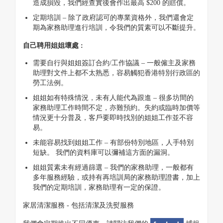
造成損毀，我們經查實後會作出最高 $200 的賠償。
定期培訓 – 除了政府認可的專業資格外，我們還會定
期為家務助理進行培訓，令我們的質素可以不斷提升。
自己聘用姐姐壞處 :
需要自行與姐姐簽訂合約/工作協議 – 一般僱主及家務
助理對文件上都不太熟悉，容易觸犯香港特別行政區的
勞工法例。
姐姐如有特殊情況，未有人能代為跟進 – 很多坊間的
家務助理工作時間不定，亦難預約。失約或臨時加價等
情況更十分普及，客戶要即時找別的姐姐工作並不容
易。
未能容易找到姐姐工作 – 有部份特別地區，人手特別
短缺。 我們的資料庫可以彌補這方面的漏洞。
姐姐質素未有經過篩選 – 我們的家務助理，一般都有
多年服務經驗，或持有再培訓局的家務助理證書，加上
我們的定期培訓，家務助理有一定的保證。
家居清潔服務 - 包括清潔及洗熨服務