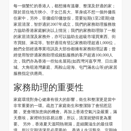
每一個繁忙的香港人，都想擁有溫馨、整潔及舒適的家；
限於居住地方狹小、子女已長大、單身或不想一個外傭長
住家中，另外，菲傭或印傭放假，需要短期(1至2星期)做
家居清潔，智舒適於2007年成立，我們的家務助理服務致
力協助香港家庭解決以上情況；我們的家務助理除了一般
的家居清潔及家務外，亦可以協助去超級市場買東西、街
市買餸、淋花等。智舒適現有登記家務助理超過1,000位，
她們全部經過專業培訓及大部份都擁有家務助理証書；曾
經使用智舒適家務助理或鐘點服務的客戶超過100,000人
次，我們亦為香港一些知名屋苑(如西灣河嘉亨灣、日出康
城、大角咀港灣豪庭、馬鞍山迎海、屯門滿名山等)的家居
服務指定供應商。
家務助理的重要性
家庭環境對身心健康有很大的影響，衛生和整潔更是當中
非常重要的一環。疏忽了家庭衛生和整潔除了會招惹惡
菌， 更會增加患病的機會。再加上香港空氣污染嚴重，滿
天塵埃，家裡特別容易沾塵，所以，清潔就變得更為重
要。 另外，香港夏天溫悶熱潮濕，是細菌滋生的最佳環
境，所以定期清潔是必需要的。 香港人生活艱辛，定期抽