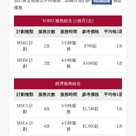
我們會定期推出不同優惠，請關注我們的
捕捉
優惠
SOHO 服務組合 (1個月2次)
計劃種類
服務次數
服務時間
參考價格
平均每2星期次數
MSB3 計
3小時服
2次
$780起
1次
劃
務
MSB4 計
4小時服
2次
$1040起
1次
劃
務
經濟服務組合
計劃種類
服務次數
服務時間
參考價格
平均每1星期次數
MSE3 計
3小時服
4次
$1,540起
1次
劃
務
MSE4 計
4小時服
4次
$2,060起
1次
劃
務