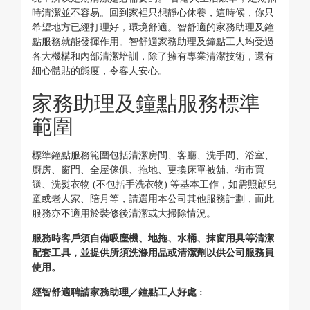
時清潔並不容易。回到家裡只想靜心休養，這時候，你只
希望地方已經打理好，環境舒適。智舒適的家務助理及鐘
點服務就能發揮作用。智舒適家務助理及鐘點工人均受過
各大機構和內部清潔培訓，除了擁有專業清潔技術，還有
細心體貼的態度，令客人安心。
家務助理及鐘點服務標準
範圍
標準鐘點服務範圍包括清潔房間、客廳、洗手間、浴室、
廚房、窗門、全屋傢俱、拖地、更換床單被舖、街市買
餸、洗熨衣物 (不包括手洗衣物) 等基本工作，如需照顧兒
童或老人家、陪月等，請選用本公司其他服務計劃，而此
服務亦不適用於裝修後清潔或大掃除情況。
服務時客戶須自備吸塵機、地拖、水桶、抹窗用具等清潔
配套工具，並提供所須洗滌用品或清潔劑以供公司服務員
使用。
經智舒適聘請家務助理／鐘點工人好處 :