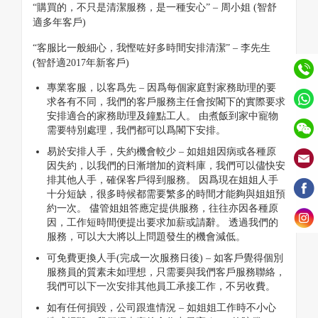
“購買的，不只是清潔服務，是一種安心” – 周小姐 (智舒
適多年客戶)
“客服比一般細心，我慳咗好多時間安排清潔” – 李先生
(智舒適2017年新客戶)
專業客服，以客爲先 – 因爲每個家庭對家務助理的要
求各有不同，我們的客戶服務主任會按閣下的實際要求
安排適合的家務助理及鐘點工人。 由煮飯到家中寵物
需要特別處理，我們都可以爲閣下安排。
易於安排人手，失約機會較少 – 如姐姐因病或各種原
因失約，以我們的日漸增加的資料庫，我們可以儘快安
排其他人手，確保客戶得到服務。 因爲現在姐姐人手
十分短缺，很多時候都需要繁多的時間才能夠與姐姐預
約一次。 儘管姐姐答應定提供服務，往往亦因各種原
因，工作短時間便提出要求加薪或請辭。 透過我們的
服務，可以大大將以上問題發生的機會減低。
可免費更換人手(完成一次服務日後) – 如客戶覺得個別
服務員的質素未如理想，只需要與我們客戶服務聯絡，
我們可以下一次安排其他員工承接工作，不另收費。
如有任何損毀，公司跟進情況 – 如姐姐工作時不小心